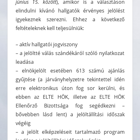
június 15. között
), amikor is a választáson
elindulni kívánó hallgatók érvényes jelölést
igyekeznek szerezni. Ehhez a következő
feltételeknek kell teljesülniük:
– aktív hallgatói jogviszony
– a jelöltté válás szándékáról szóló nyilatkozat
leadása
– elnökjelölt esetében 613 számú ajánlás
gyűjtése (a járványhelyzetre tekintettel idén
erre elektronikus úton fog sor kerülni, és
ebben az ELTE HÖK, illetve az ELTE HÖK
Ellenőrző Bizottsága fog segédkezni –
bővebben lásd lent) a jelöltállítási időszak
végéig
– a jelölt elképzeléseit tartalmazó program