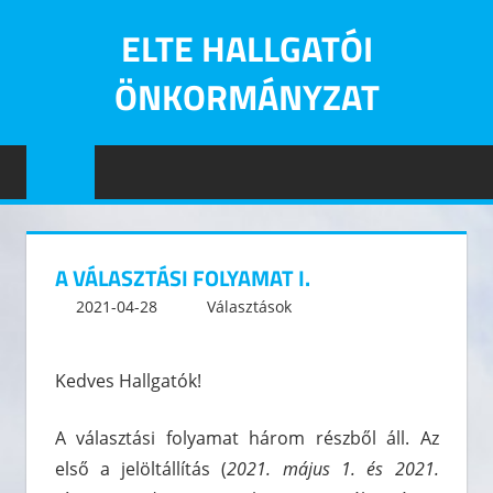
Skip
ELTE HALLGATÓI
to
content
ÖNKORMÁNYZAT
Eötvös
Loránd
Tudományegyetem
Hallgatói
Önkormányzatának
A VÁLASZTÁSI FOLYAMAT I.
hivatalos
2021-04-28
kommunikacio
Választások
5 hozzászólás
oldala
Kedves Hallgatók!
A választási folyamat három részből áll. Az
első a jelöltállítás (
2021. május 1. és 2021.