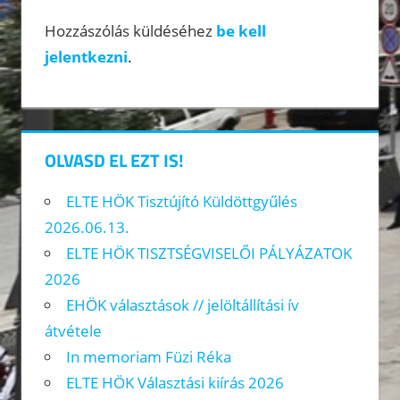
Hozzászólás küldéséhez
be kell
jelentkezni
.
OLVASD EL EZT IS!
ELTE HÖK Tisztújító Küldöttgyűlés
2026.06.13.
ELTE HÖK TISZTSÉGVISELŐI PÁLYÁZATOK
2026
EHÖK választások // jelöltállítási ív
átvétele
In memoriam Füzi Réka
ELTE HÖK Választási kiírás 2026