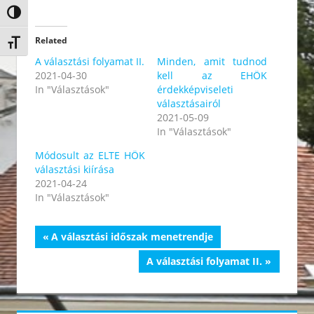
Nagy kontraszt váltása
Related
Betűméret váltása
A választási folyamat II.
Minden, amit tudnod
2021-04-30
kell az EHÖK
In "Választások"
érdekképviseleti
választásairól
2021-05-09
In "Választások"
Módosult az ELTE HÖK
választási kiírása
2021-04-24
In "Választások"
Bejegyzés
Previous
A választási időszak menetrendje
Post:
navigáció
Next
A választási folyamat II.
Post: