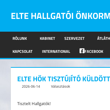
Skip
to
ELTE HALLGATÓI ÖNKOR
content
Eötvös
Loránd
RÓLUNK
KABINET
SZERVEZET
ÁTLÁT
Tudományegyetem
Hallgatói
KAPCSOLAT
INTERNATIONAL
FACEBOOK
Önkormányzatának
hivatalos
oldala
ELTE HÖK TISZTÚJÍTÓ KÜLDÖTT
2026-06-14
kommunikacio
Választások
Leave a comment
Tisztelt Hallgatók!