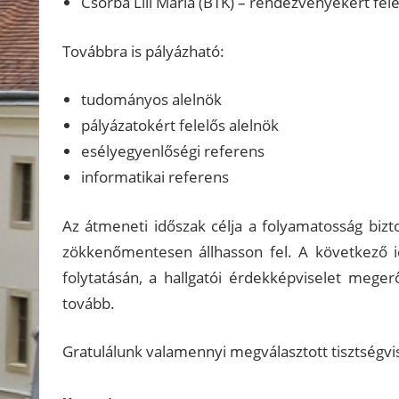
Csorba Lili Mária (BTK) – rendezvényekért fel
Továbbra is pályázható:
tudományos alelnök
pályázatokért felelős alelnök
esélyegyenlőségi referens
informatikai referens
Az átmeneti időszak célja a folyamatosság bizt
zökkenőmentesen állhasson fel. A következő 
folytatásán, a hallgatói érdekképviselet meg
tovább.
Gratulálunk valamennyi megválasztott tisztségvi