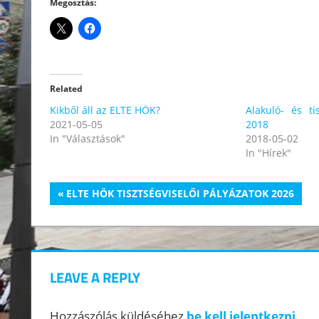
Megosztás:
Related
Kikből áll az ELTE HÖK?
Alakuló- és tis
2021-05-05
2018
In "Választások"
2018-05-02
In "Hírek"
Bejegyzés
Previous
ELTE HÖK TISZTSÉGVISELŐI PÁLYÁZATOK 2026
Post:
navigáció
LEAVE A REPLY
Hozzászólás küldéséhez
be kell jelentkezni
.