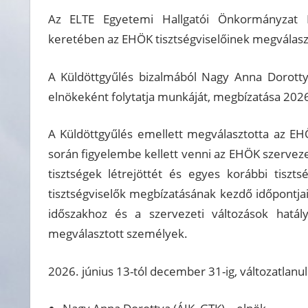
Az ELTE Egyetemi Hallgatói Önkormányzat Kü
keretében az EHÖK tisztségviselőinek megválasztá
A Küldöttgyűlés bizalmából Nagy Anna Dorotty
elnökeként folytatja munkáját, megbízatása 2026
A Küldöttgyűlés emellett megválasztotta az EHÖK
során figyelembe kellett venni az EHÖK szerveze
tisztségek létrejöttét és egyes korábbi tisz
tisztségviselők megbízatásának kezdő időpontjai
időszakhoz és a szervezeti változások hatál
megválasztott személyek.
2026. június 13-tól december 31-ig, változatlanul