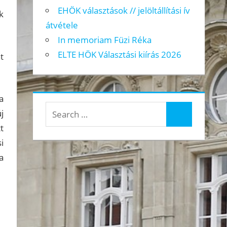
EHÖK választások // jelöltállítási ív
k
átvétele
In memoriam Füzi Réka
ELTE HÖK Választási kiírás 2026
t
a
Search
j
Search
for:
t
i
a