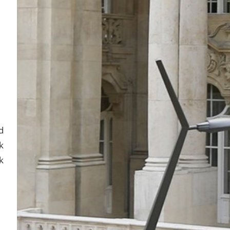
d
k
k