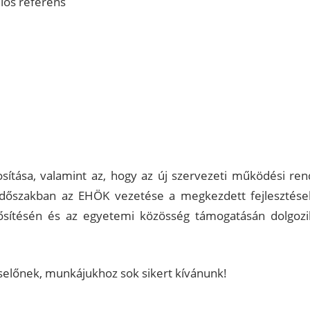
elős referens
osítása, valamint az, hogy az új szervezeti működési ren
időszakban az EHÖK vezetése a megkezdett fejlesztése
erősítésén és az egyetemi közösség támogatásán dolgozi
selőnek, munkájukhoz sok sikert kívánunk!