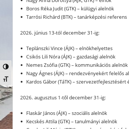
Nagy Anna Dorottya (ÁJK, GTK) – elnök
Boros Réka Judit (GTK) – külügyi alelnök
Tarrósi Richárd (BTK) – tanárképzési referens
2026. június 13-tól december 31-ig:
Teplánszki Vince (ÁJK) – elnökhelyettes
Csikós Lili Nóra (ÁJK) – gazdasági alelnök
Nemes Zsófia (GTK) – kommunikációs alelnök
Nagy kontraszt váltása
Nagy Ágnes (ÁJK) – rendezvényekért felelős a
Betűméret váltása
Kardos Gábor (TáTK) – szervezetfejlesztésért é
2026. augusztus 1-től december 31-ig:
Flaskár János (ÁJK) – szociális alelnök
Kecskés Attila (GTK) – tanulmányi alelnök