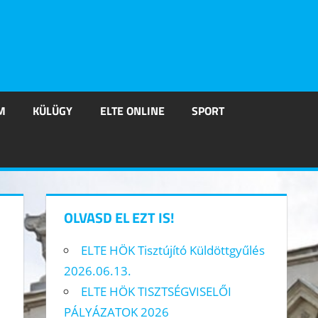
M
KÜLÜGY
ELTE ONLINE
SPORT
OLVASD EL EZT IS!
ELTE HÖK Tisztújító Küldöttgyűlés
2026.06.13.
ELTE HÖK TISZTSÉGVISELŐI
PÁLYÁZATOK 2026