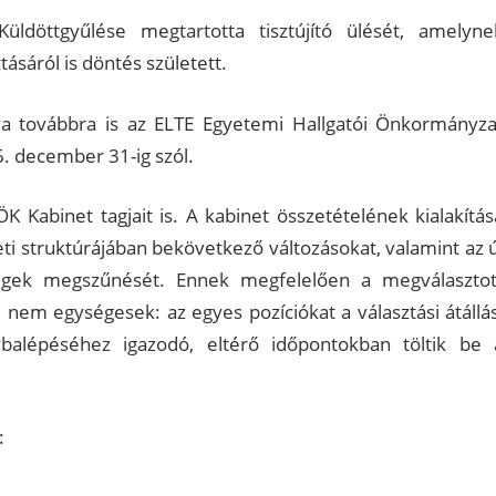
ldöttgyűlése megtartotta tisztújító ülését, amelyne
sáról is döntés született.
a továbbra is az ELTE Egyetemi Hallgatói Önkormányza
. december 31-ig szól.
 Kabinet tagjait is. A kabinet összetételének kialakítás
ti struktúrájában bekövetkező változásokat, valamint az ú
tségek megszűnését. Ennek megfelelően a megválasztot
 nem egységesek: az egyes pozíciókat a választási átállás
ybalépéséhez igazodó, eltérő időpontokban töltik be 
: