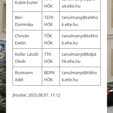
Kubik Eszter
HÖK
ok.elte.hu
Beri
TáTK
tanulmany@tatkho
Dominika
HÖK
k.elte.hu
Chován
TÓK
tanulmanyi@tokho
Evelin
HÖK
k.elte.hu
Koller László
TTK
tanulmanyi@bdpk
Olivér
HÖK
hk.elte.hu
Rozmann
BDPK
tanulmanyi@ttkho
Adél
HÖK
k.elte.hu
frissítve: 2025.08.07. 11:12