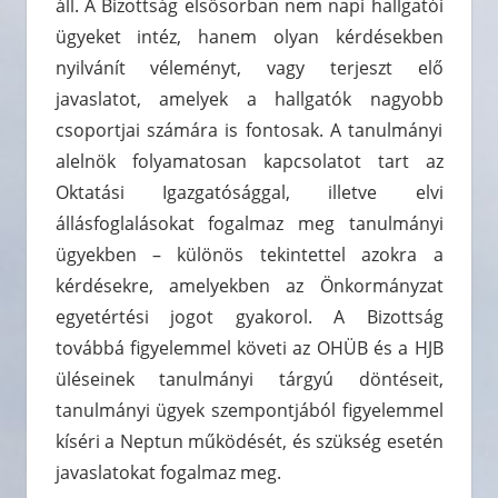
áll. A Bizottság elsősorban nem napi hallgatói
ügyeket intéz, hanem olyan kérdésekben
nyilvánít véleményt, vagy terjeszt elő
javaslatot, amelyek a hallgatók nagyobb
csoportjai számára is fontosak. A tanulmányi
alelnök folyamatosan kapcsolatot tart az
Oktatási Igazgatósággal, illetve elvi
állásfoglalásokat fogalmaz meg tanulmányi
ügyekben – különös tekintettel azokra a
kérdésekre, amelyekben az Önkormányzat
egyetértési jogot gyakorol. A Bizottság
továbbá figyelemmel követi az OHÜB és a HJB
üléseinek tanulmányi tárgyú döntéseit,
tanulmányi ügyek szempontjából figyelemmel
kíséri a Neptun működését, és szükség esetén
javaslatokat fogalmaz meg.