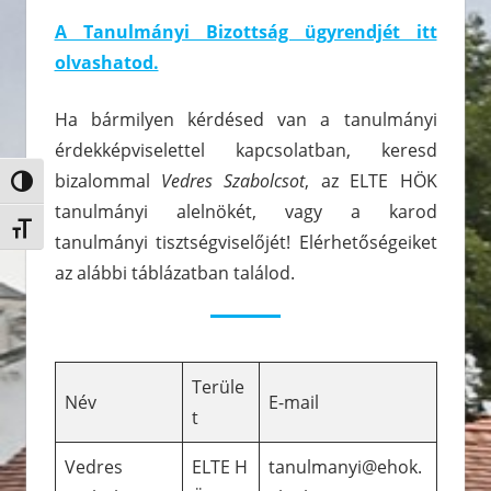
A Tanulmányi Bizottság ügyrendjét itt
olvashatod.
Ha bármilyen kérdésed van a tanulmányi
érdekképviselettel kapcsolatban, keresd
bizalommal
Vedres Szabolcsot
, az ELTE HÖK
Nagy kontraszt váltása
tanulmányi alelnökét, vagy a karod
Betűméret váltása
tanulmányi tisztségviselőjét! Elérhetőségeiket
az alábbi táblázatban találod.
Terüle
Név
E-mail
t
Vedres
ELTE H
tanulmanyi@ehok.