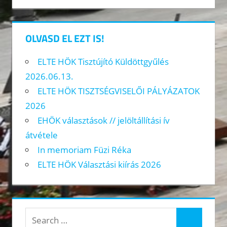
OLVASD EL EZT IS!
ELTE HÖK Tisztújító Küldöttgyűlés
2026.06.13.
ELTE HÖK TISZTSÉGVISELŐI PÁLYÁZATOK
2026
EHÖK választások // jelöltállítási ív
átvétele
In memoriam Füzi Réka
ELTE HÖK Választási kiírás 2026
Search
Search