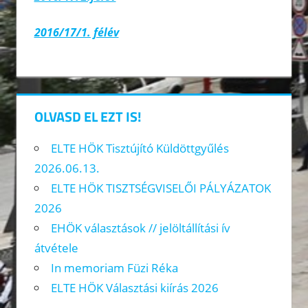
2016/17/1. félév
OLVASD EL EZT IS!
ELTE HÖK Tisztújító Küldöttgyűlés
2026.06.13.
ELTE HÖK TISZTSÉGVISELŐI PÁLYÁZATOK
2026
EHÖK választások // jelöltállítási ív
átvétele
In memoriam Füzi Réka
ELTE HÖK Választási kiírás 2026