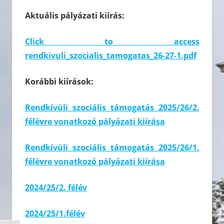
Aktuális pályázati kiírás:
Click to access
rendkivuli_szocialis_tamogatas_26-27-1.pdf
Korábbi kiírások:
Rendkívüli szociális támogatás 2025/26/2.
félévre vonatkozó pályázati kiírása
Rendkívüli szociális támogatás 2025/26/1.
félévre vonatkozó pályázati kiírása
2024/25/2. félév
2024/25/1.félév