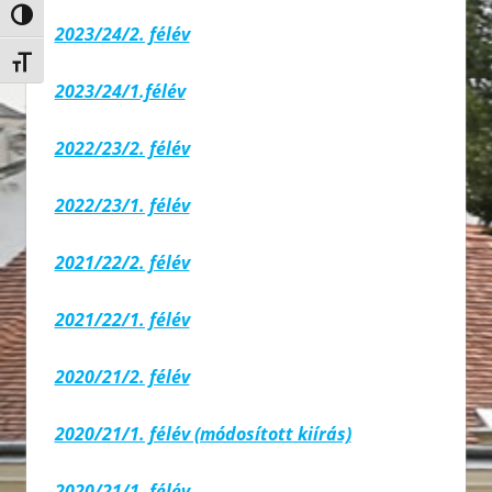
Nagy kontraszt váltása
2023/24/2. félév
Betűméret váltása
2023/24/1.félév
2022/23/2. félév
2022/23/1. félév
2021/22/2. félév
2021/22/1. félév
2020/21/2. félév
2020/21/1. félév (módosított kiírás)
2020/21/1. félév