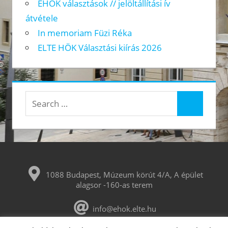
EHÖK választások // jelöltállítási ív
átvétele
In memoriam Füzi Réka
ELTE HÖK Választási kiírás 2026
Search
Search
for:
1088 Budapest, Múzeum körút 4/A, A épület
alagsor -160-as terem
info@ehok.elte.hu