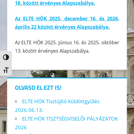
18. között érvényes Alapszabálya.
Az ELTE HÖK 2025. december 16. és 2026.
április 22 között érvényes Alapszabálya.
Az ELTE HÖK 2025. június 16. és 2025. október
13. között érvényes Alapszabálya.
Nagy kontraszt váltása
Betűméret váltása
OLVASD EL EZT IS!
ELTE HÖK Tisztújító Küldöttgyűlés
2026.06.13.
ELTE HÖK TISZTSÉGVISELŐI PÁLYÁZATOK
2026