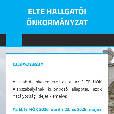
Skip
ELTE HALLGATÓI
to
content
ÖNKORMÁNYZAT
Eötvös
Loránd
Tudományegyetem
Hallgatói
Önkormányzatának
ALAPSZABÁLY
hivatalos
oldala
Az alábbi linkeken érhetők el az ELTE HÖK
Alapszabályának különböző állapotai, azok
hatályossági idejét kiemelve:
Az ELTE HÖK 2026. április 23. és 2026. május