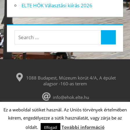
ELTE HÖK Választási kiírás 2026
Search
Search
for:
1088 Budapest, Múzeum körút 4/A, A épület
alagsor -160-as terem
info@ehok.elte.hu
Ez a weboldal sütiket használ. Az Uniós törvények értelmében
ELTE Hallgatói Önkormányzat
2026
kérem, engedélyezze a sütik használatát, vagy zárja be az
oldalt.
További információ
Elfogad