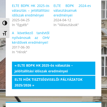
ELTE BDPK HK 2025-ös
ELTE BDPK 2024-es
választás – jelöltállítási
választásainak
időszak eredményei
eredményei
2025-04-25
2024-04-12
Nagy kontraszt váltása
In "Egyéb"
In "Választások"
A következő tanévtől
Betűméret váltása
nyilvánosak az OHV
kérdőívek eredményei!
2017-06-30
In "Hírek"
Bejegyzés
Previous
ELTE BDPK HK 2025-ös választás –
Post:
jelöltállítási időszak eredményei
navigáció
Next
ELTE HÖK TISZTSÉGVISELŐI PÁLYÁZATOK
Post:
2025/2026