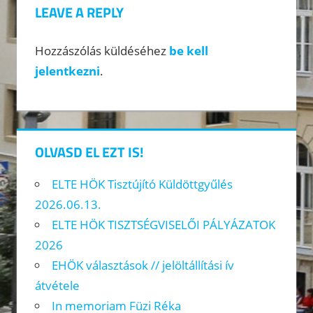
LEAVE A REPLY
Hozzászólás küldéséhez
be kell
jelentkezni
.
OLVASD EL EZT IS!
ELTE HÖK Tisztújító Küldöttgyűlés
2026.06.13.
ELTE HÖK TISZTSÉGVISELŐI PÁLYÁZATOK
2026
EHÖK választások // jelöltállítási ív
átvétele
In memoriam Füzi Réka