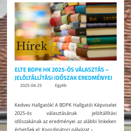
ELTE BDPK HK 2025-ÖS VÁLASZTÁS –
JELÖLTÁLLÍTÁSI IDŐSZAK EREDMÉNYEI
2025-04-25
kommunikacio
Egyéb
Leave a comment
Kedves Hallgatók! A BDPK Hallgatói Képviselet
2025-ös választásának jelöltállítási
időszakának az eredményei az alábbi linkeken
érhetőek el: Koordinátori pályázat –