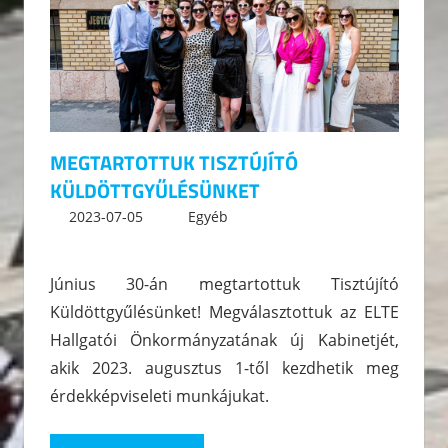
MEGTARTOTTUK TISZTÚJÍTÓ
KÜLDÖTTGYŰLÉSÜNKET
2023-07-05
kommunikacio
Egyéb
Leave a comment
Június 30-án megtartottuk Tisztújító
Küldöttgyűlésünket! Megválasztottuk az ELTE
Hallgatói Önkormányzatának új Kabinetjét,
akik 2023. augusztus 1-től kezdhetik meg
érdekképviseleti munkájukat.