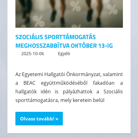
SZOCIÁLIS SPORTTÁMOGATÁS
MEGHOSSZABBÍTVA OKTÓBER 13-IG
2025-10-06
kommunikacio
Egyéb
Leave a comment
Az Egyetemi Hallgatói Önkormányzat, valamint
a BEAC együttműködéséből fakadóan a
hallgatók idén is pályázhattok a Szociális
sporttámogatásra, mely keretein belül
Olvass tovább!