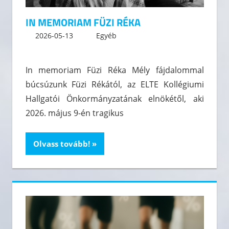
IN MEMORIAM FÜZI RÉKA
2026-05-13
kommunikacio
Egyéb
Leave a comment
In memoriam Füzi Réka Mély fájdalommal
búcsúzunk Füzi Rékától, az ELTE Kollégiumi
Hallgatói Önkormányzatának elnökétől, aki
2026. május 9-én tragikus
Olvass tovább!