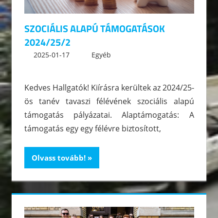
SZOCIÁLIS ALAPÚ TÁMOGATÁSOK
2024/25/2
2025-01-17
kommunikacio
Egyéb
Leave a comment
Kedves Hallgatók! Kiírásra kerültek az 2024/25-
ös tanév tavaszi félévének szociális alapú
támogatás pályázatai. Alaptámogatás: A
támogatás egy egy félévre biztosított,
Olvass tovább!