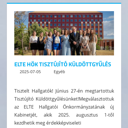
ELTE HÖK TISZTÚJÍTÓ KÜLDÖTTGYŰLÉS
2025-07-05
kommunikacio
Egyéb
Leave a comment
Tisztelt Hallgatók! Június 27-én megtartottuk
Tisztújító Küldöttgyűlésünket!Megválasztottuk
az ELTE Hallgatói Önkormányzatának új
Kabinetjét, akik 2025. augusztus 1-től
kezdhetik meg érdekképviseleti