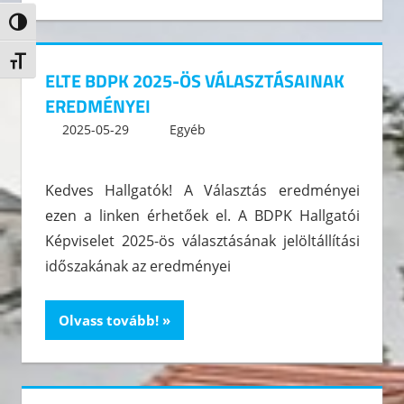
Nagy kontraszt váltása
Betűméret váltása
ELTE BDPK 2025-ÖS VÁLASZTÁSAINAK
EREDMÉNYEI
2025-05-29
kommunikacio
Egyéb
Leave a comment
Kedves Hallgatók! A Választás eredményei
ezen a linken érhetőek el. A BDPK Hallgatói
Képviselet 2025-ös választásának jelöltállítási
időszakának az eredményei
Olvass tovább!