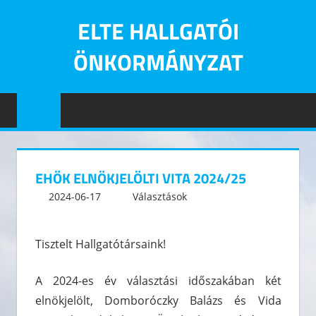
Skip
ELTE HALLGATÓI
to
content
ÖNKORMÁNYZAT
Eötvös
Loránd
Tudományegyetem
Hallgatói
Önkormányzatának
EHÖK ELNÖKJELÖLTI VITA 2024/25
hivatalos
2024-06-17
informatikus
Választások
oldala
Tisztelt Hallgatótársaink!
A 2024-es év választási időszakában két
elnökjelölt, Domboróczky Balázs és Vida