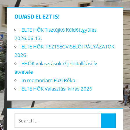
OLVASD EL EZT IS!
ELTE HÖK Tisztújító Küldöttgyűlés
2026.06.13.
ELTE HÖK TISZTSÉGVISELŐI PÁLYÁZATOK
2026
EHÖK választások // jelöltállítási ív
átvétele
In memoriam Füzi Réka
ELTE HÖK Választási kiírás 2026
Search
Search
for: