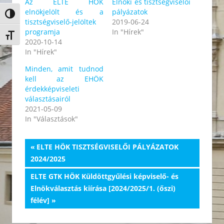
Az ELTE HÖK
Elnöki és tisztségviselői
elnökjelölt és a
pályázatok
Nagy kontraszt váltása
tisztségviselő-jelöltek
2019-06-24
programja
In "Hírek"
Betűméret váltása
2020-10-14
In "Hírek"
Minden, amit tudnod
kell az EHÖK
érdekképviseleti
választásairól
2021-05-09
In "Választások"
Bejegyzés
Previous
ELTE HÖK TISZTSÉGVISELŐI PÁLYÁZATOK
Post:
2024/2025
navigáció
Next
ELTE GTK HÖK Küldöttgyűlési képviselő- és
Post:
Elnökválasztás kiírása [2024/2025/1. (őszi)
félév]