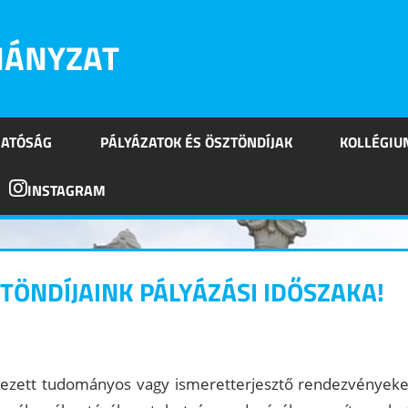
MÁNYZAT
HATÓSÁG
PÁLYÁZATOK ÉS ÖSZTÖNDÍJAK
KOLLÉGIU
INSTAGRAM
ÖNDÍJAINK PÁLYÁZÁSI IDŐSZAKA!
 a comment
zervezett tudományos vagy ismeretterjesztő rendezvényeke