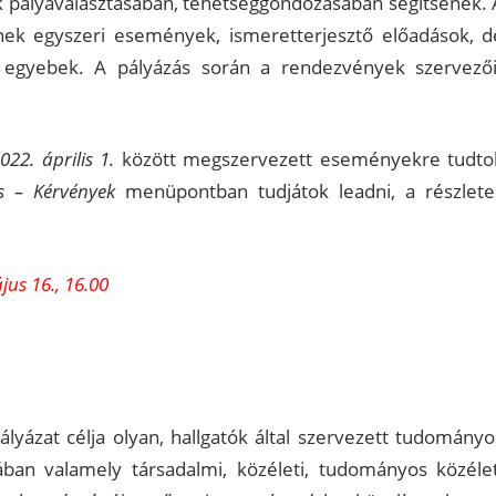
ok pályaválasztásában, tehetséggondozásában segítsenek. 
ek egyszeri események, ismeretterjesztő előadások, d
s egyebek. A pályázás során a rendezvények szervezői
22. április 1.
között megszervezett eseményekre tudto
s – Kérvények
menüpontban tudjátok leadni, a részlete
jus 16., 16.00
ályázat célja olyan, hallgatók által szervezett tudományo
ában valamely társadalmi, közéleti, tudományos közélet