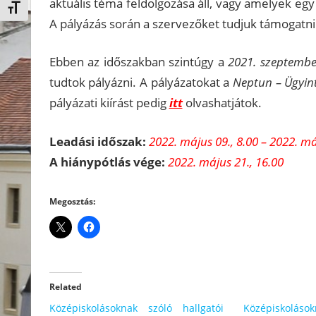
aktuális téma feldolgozása áll, vagy amelyek eg
Betűméret váltása
A pályázás során a szervezőket tudjuk támogatni
Ebben az időszakban szintúgy a
2021. szeptember
tudtok pályázni. A pályázatokat a
Neptun – Ügyin
pályázati kiírást pedig
itt
olvashatjátok.
Leadási időszak:
2022. május 09., 8.00 – 2022. má
A hiánypótlás vége:
2022. május 21., 16.00
Megosztás:
Related
Középiskolásoknak szóló hallgatói
Középiskoláso