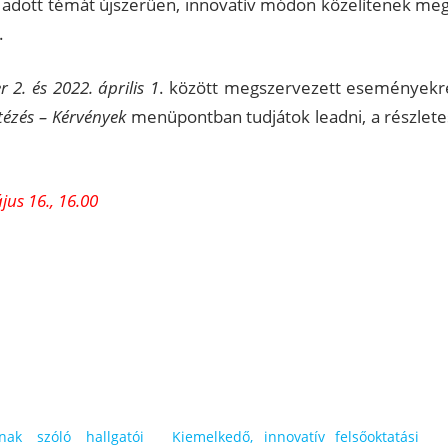
y adott témát újszerűen, innovatív módon közelítenek meg
.
 2. és 2022. április 1
. között megszervezett eseményekr
tézés – Kérvények
menüpontban tudjátok leadni, a részlete
jus 16., 16.00
knak szóló hallgatói
Kiemelkedő, innovatív felsőoktatási