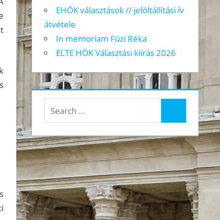
A
EHÖK választások // jelöltállítási ív
e
átvétele
t
In memoriam Füzi Réka
ELTE HÖK Választási kiírás 2026
k
s
Search
Search
for:
s
i