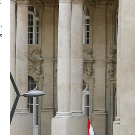
.
e
s