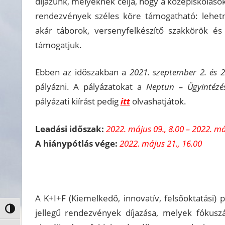
díjazunk, melyeknek célja, hogy a középiskolás
rendezvények széles köre támogatható: lehetn
akár táborok, versenyfelkészítő szakkörök é
támogatjuk.
Ebben az időszakban a
2021. szeptember 2. és 20
pályázni. A pályázatokat a
Neptun – Ügyintézé
pályázati kiírást pedig
itt
olvashatjátok.
Leadási időszak:
2022. május 09., 8.00 – 2022. má
A hiánypótlás vége:
2022. május 21., 16.00
A K+I+F (Kiemelkedő, innovatív, felsőoktatási) p
Nagy kontraszt váltása
jellegű rendezvények díjazása, melyek fókusz