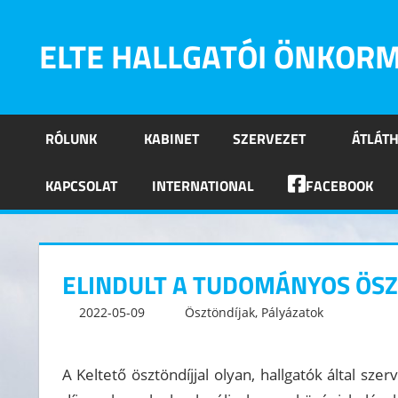
Skip
to
ELTE HALLGATÓI ÖNKOR
content
Eötvös
Loránd
RÓLUNK
KABINET
SZERVEZET
ÁTLÁT
Tudományegyetem
Hallgatói
KAPCSOLAT
INTERNATIONAL
FACEBOOK
Önkormányzatának
hivatalos
oldala
ELINDULT A TUDOMÁNYOS ÖSZT
2022-05-09
kommunikacio
Ösztöndíjak
,
Pályázatok
Leave
A Keltető ösztöndíjjal olyan, hallgatók által s