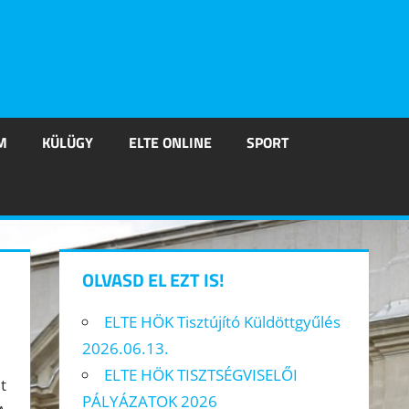
M
KÜLÜGY
ELTE ONLINE
SPORT
OLVASD EL EZT IS!
ELTE HÖK Tisztújító Küldöttgyűlés
2026.06.13.
ELTE HÖK TISZTSÉGVISELŐI
t
PÁLYÁZATOK 2026