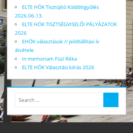
ELTE HÖK Tisztújító Küldöttgyűlés
2026.06.13.
ELTE HÖK TISZTSÉGVISELŐI PÁLYÁZATOK
2026
EHÖK választások // jelöltállítási ív
átvétele
In memoriam Füzi Réka
ELTE HÖK Választási kiírás 2026
Search
Search
for: