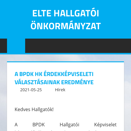
Skip
ELTE HALLGATÓI
to
content
ÖNKORMÁNYZAT
Eötvös
Loránd
Tudományegyetem
Hallgatói
Önkormányzatának
A BPDK HK ÉRDEKKÉPVISELETI
hivatalos
VÁLASZTÁSAINAK EREDMÉNYE
oldala
2021-05-25
kommunikacio
Hírek
Leave a comment
Kedves Hallgatók!
A BPDK Hallgatói Képviselet