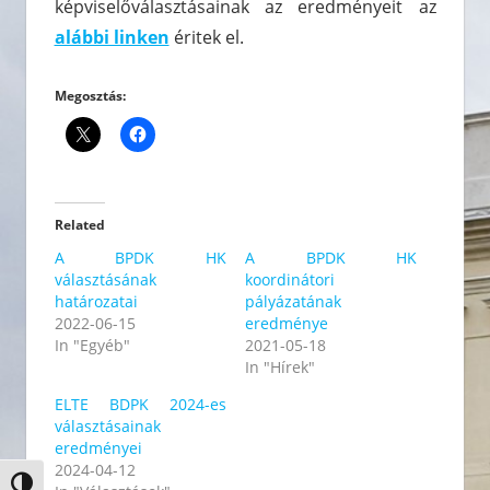
képviselőválasztásainak az eredményeit az
alábbi linken
éritek el.
Megosztás:
Related
A BPDK HK
A BPDK HK
választásának
koordinátori
határozatai
pályázatának
2022-06-15
eredménye
In "Egyéb"
2021-05-18
In "Hírek"
ELTE BDPK 2024-es
választásainak
eredményei
2024-04-12
Nagy kontraszt váltása