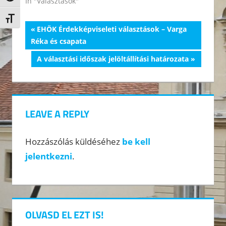
In "Választások"
Betűméret váltása
Bejegyzés
Previous
EHÖK Érdekképviseleti választások – Varga
Post:
Réka és csapata
navigáció
Next
A választási időszak jelöltállítási határozata
Post:
LEAVE A REPLY
Hozzászólás küldéséhez
be kell
jelentkezni
.
OLVASD EL EZT IS!