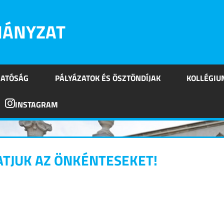
MÁNYZAT
HATÓSÁG
PÁLYÁZATOK ÉS ÖSZTÖNDÍJAK
KOLLÉGIU
INSTAGRAM
ATJUK AZ ÖNKÉNTESEKET!
 a comment