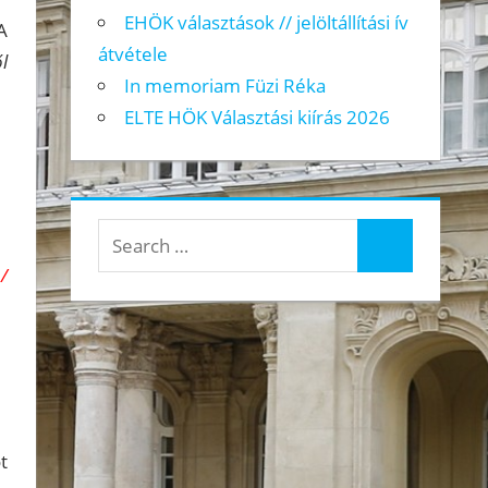
EHÖK választások // jelöltállítási ív
A
átvétele
l
In memoriam Füzi Réka
ELTE HÖK Választási kiírás 2026
Search
Search
for:
/
t