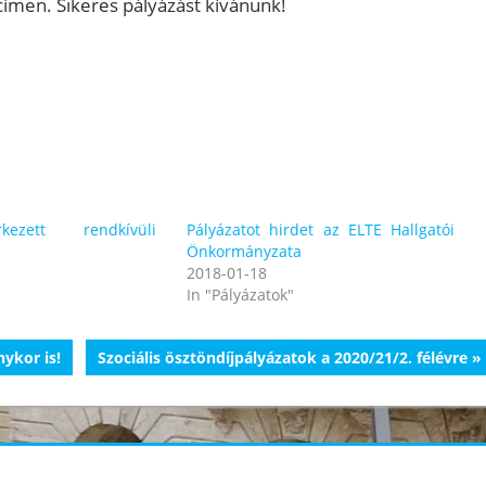
címen. Sikeres pályázást kívánunk!
ezett rendkívüli
Pályázatot hirdet az ELTE Hallgatói
Önkormányzata
2018-01-18
In "Pályázatok"
Next
ykor is!
Szociális ösztöndíjpályázatok a 2020/21/2. félévre
Post: