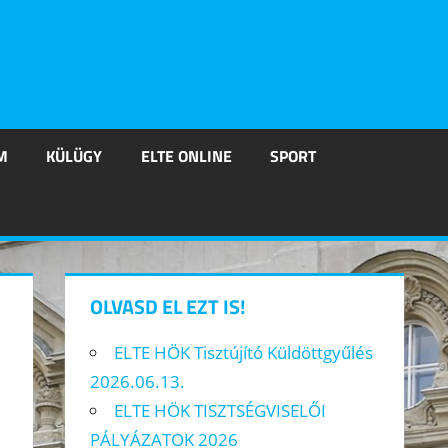
M
KÜLÜGY
ELTE ONLINE
SPORT
OLVASD EL EZT IS!
ELTE HÖK Tisztújító Küldöttgyűlés
2026.06.13.
ELTE HÖK TISZTSÉGVISELŐI
PÁLYÁZATOK 2026