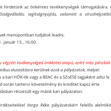
atot hirdetünk az önkéntes tevékenységek támogatására. 
ősségvállalás, segítségnyújtás, valamint a vírushelyzetbő
yek
menüpontban tudjátok leadni.
. január 13., 16:00.
y végzett tevékenységed önkéntes alapú, ezért más pénzbeli 
ikus elutasításra kerülnek azok a pályázatok, melyet:
 a kari HÖK-ök vagy a BEAC és a SZoESE tagjaként adsz le
d során tantervi követelmény és kreditet kapsz érte
álásban részesült egy másik kari pályázaton.
érdéseitekkel
Varga Réka
pályázatokért felelős alelnökö