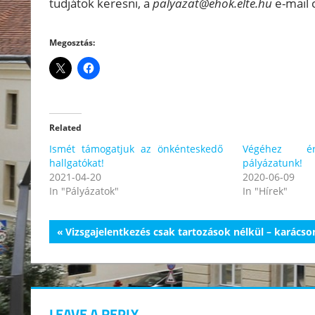
tudjátok keresni, a
palyazat@ehok.elte.hu
e-mail 
Megosztás:
Related
Ismét támogatjuk az önkénteskedő
Végéhez érk
hallgatókat!
pályázatunk!
2021-04-20
2020-06-09
In "Pályázatok"
In "Hírek"
Bejegyzés
Previous
Vizsgajelentkezés csak tartozások nélkül – karácson
Post:
navigáció
LEAVE A REPLY