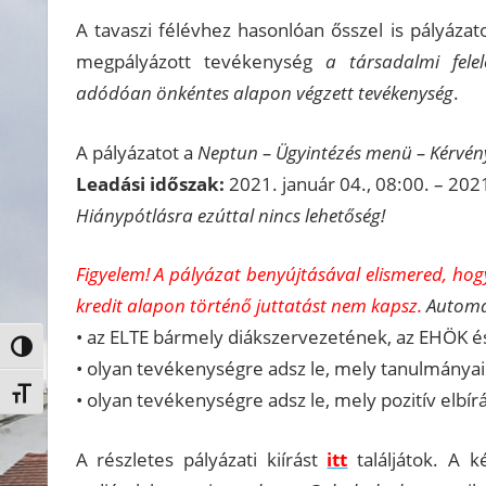
A tavaszi félévhez hasonlóan ősszel is pályáz
megpályázott tevékenység
a társadalmi felel
adódóan önkéntes alapon végzett tevékenység
.
A pályázatot a
Neptun – Ügyintézés menü – Kérvén
Leadási időszak:
2021. január 04., 08:00. – 2021
Hiánypótlásra ezúttal nincs lehetőség!
Figyelem! A pályázat benyújtásával elismered, hog
kredit alapon történő juttatást nem kapsz.
Automat
• az ELTE bármely diákszervezetének, az EHÖK és
Nagy kontraszt váltása
• olyan tevékenységre adsz le, mely tanulmányai
Betűméret váltása
• olyan tevékenységre adsz le, mely pozitív elbír
A részletes pályázati kiírást
itt
találjátok. A k