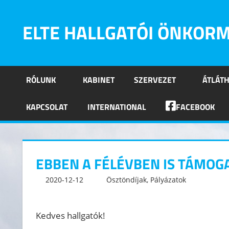
Skip
to
ELTE HALLGATÓI ÖNKOR
content
Eötvös
Loránd
RÓLUNK
KABINET
SZERVEZET
ÁTLÁT
Tudományegyetem
Hallgatói
KAPCSOLAT
INTERNATIONAL
FACEBOOK
Önkormányzatának
hivatalos
oldala
EBBEN A FÉLÉVBEN IS TÁMOG
2020-12-12
kommunikacio
Ösztöndíjak
,
Pályázatok
Leave
Kedves hallgatók!