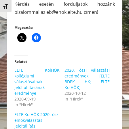
Kérdés esetén forduljatok hozzánk
Betűméret váltása
bizalommal az eb@ehok.elte.hu címen!
Megosztás:
Related
ELTE KolHÖK
2020. őszi választási
kollégiumi
eredmények [ELTE
választásainak
BDPK HK; ELTE
jelöltállításának
KolHÖK]
eredménye
2020-10-12
2020-09-19
In "Hírek"
In "Hírek"
ELTE KolHÖK 2020. őszi
elnökválasztás
jelöltállítási