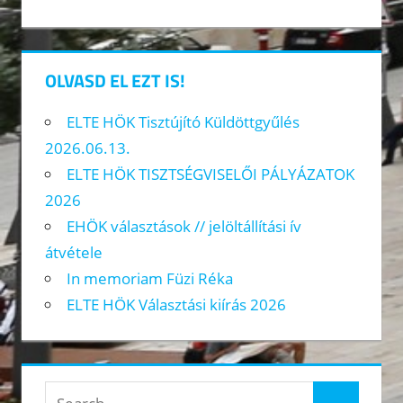
OLVASD EL EZT IS!
ELTE HÖK Tisztújító Küldöttgyűlés
2026.06.13.
ELTE HÖK TISZTSÉGVISELŐI PÁLYÁZATOK
2026
EHÖK választások // jelöltállítási ív
átvétele
In memoriam Füzi Réka
ELTE HÖK Választási kiírás 2026
Search