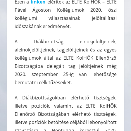
Ezen a
linken
eléritek az ELTE KolHÖK – ELTE
Pável Ágoston Kollégiumok 2020. őszi
kollégiumi választásainak jelöltállítási
időszakának eredményét.
A Diákbizottság elnökjelöltjeinek,
alelnökjelöltjeinek, tagjelöltjeinek és az egyes
kollégiumok által az ELTE KolHÖK Ellenőrző
Bizottságába delegált tag jelöltjeinek még
2020. szeptember 25-ig van lehetősége
bemutatni célkitűzéseiket.
A Diákbizottságokban elérhető tisztségek,
illetve pozíciók, valamint az ELTE KolHÖK
Ellenőrző Bizottságában elérhető tisztségek,
illetve pozíciók betöltése céljából lebonyolított
szavazásra a Neptunon keresztül 2020.