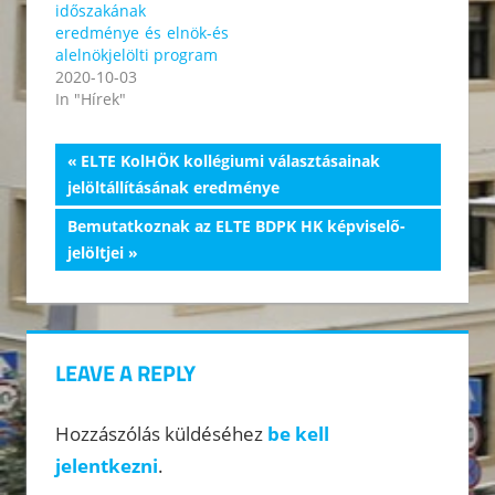
időszakának
eredménye és elnök-és
alelnökjelölti program
2020-10-03
In "Hírek"
Bejegyzés
Previous
ELTE KolHÖK kollégiumi választásainak
Post:
jelöltállításának eredménye
navigáció
Next
Bemutatkoznak az ELTE BDPK HK képviselő-
Post:
jelöltjei
LEAVE A REPLY
Hozzászólás küldéséhez
be kell
jelentkezni
.