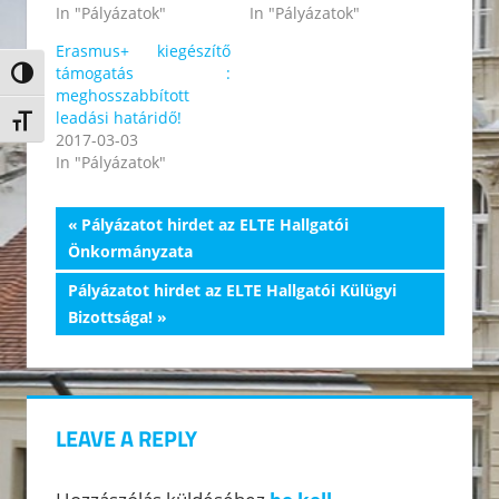
In "Pályázatok"
In "Pályázatok"
Erasmus+ kiegészítő
támogatás :
Nagy kontraszt váltása
meghosszabbított
leadási határidő!
Betűméret váltása
2017-03-03
In "Pályázatok"
Bejegyzés
Previous
Pályázatot hirdet az ELTE Hallgatói
Post:
Önkormányzata
navigáció
Next
Pályázatot hirdet az ELTE Hallgatói Külügyi
Post:
Bizottsága!
LEAVE A REPLY