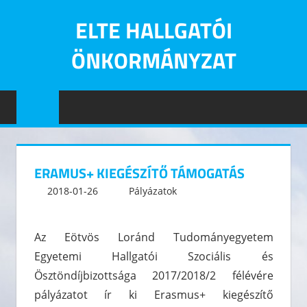
Skip
ELTE HALLGATÓI
to
content
ÖNKORMÁNYZAT
Eötvös
Loránd
Tudományegyetem
Hallgatói
Önkormányzatának
ERAMUS+ KIEGÉSZÍTŐ TÁMOGATÁS
hivatalos
2018-01-26
kommunikacio
Pályázatok
Leave a comment
oldala
Az Eötvös Loránd Tudományegyetem
Egyetemi Hallgatói Szociális és
Ösztöndíjbizottsága 2017/2018/2 félévére
pályázatot ír ki Erasmus+ kiegészítő