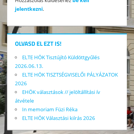
Hozzászólás küldéséhez
be kell
jelentkezni
.
OLVASD EL EZT IS!
ELTE HÖK Tisztújító Küldöttgyűlés
2026.06.13.
ELTE HÖK TISZTSÉGVISELŐI PÁLYÁZATOK
2026
EHÖK választások // jelöltállítási ív
átvétele
In memoriam Füzi Réka
ELTE HÖK Választási kiírás 2026