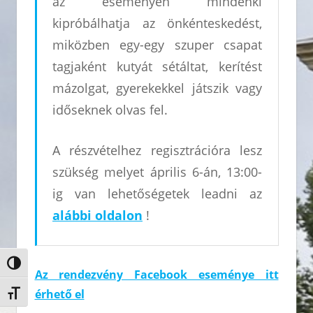
az eseményen mindenki
kipróbálhatja az önkénteskedést,
miközben egy-egy szuper csapat
tagjaként kutyát sétáltat, kerítést
mázolgat, gyerekekkel játszik vagy
időseknek olvas fel.
A részvételhez regisztrációra lesz
szükség melyet április 6-án, 13:00-
ig van lehetőségetek leadni az
alábbi oldalon
!
Nagy kontraszt váltása
Az rendezvény Facebook eseménye itt
érhető el
Betűméret váltása