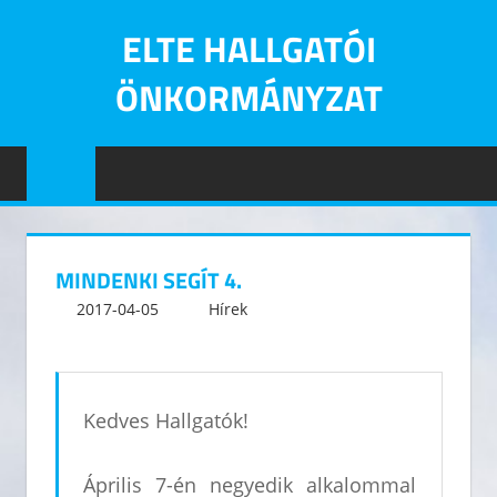
Skip
ELTE HALLGATÓI
to
content
ÖNKORMÁNYZAT
Eötvös
Loránd
Tudományegyetem
Hallgatói
Önkormányzatának
MINDENKI SEGÍT 4.
hivatalos
2017-04-05
kommunikacio
Hírek
Leave a comment
oldala
Kedves Hallgatók!
Április 7-én negyedik alkalommal