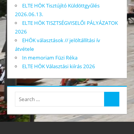
ELTE HÖK Tisztújító Küldöttgyűlés
2026.06.13.
ELTE HÖK TISZTSÉGVISELŐI PÁLYÁZATOK
2026
EHÖK választások // jelöltállítási ív
átvétele
In memoriam Füzi Réka
ELTE HÖK Választási kiírás 2026
Search
Search
for: