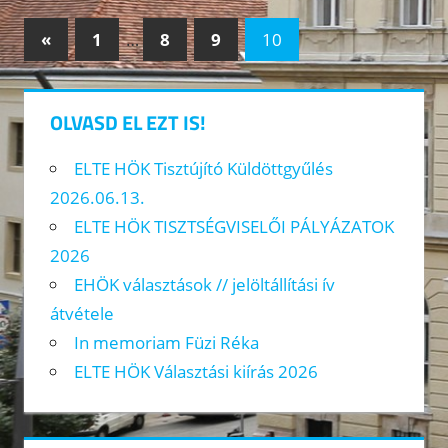
Bejegyzések
Previous
«
1
…
8
9
10
Posts
lapozása
OLVASD EL EZT IS!
ELTE HÖK Tisztújító Küldöttgyűlés
2026.06.13.
ELTE HÖK TISZTSÉGVISELŐI PÁLYÁZATOK
2026
EHÖK választások // jelöltállítási ív
átvétele
In memoriam Füzi Réka
ELTE HÖK Választási kiírás 2026