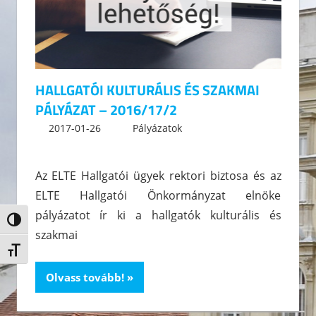
HALLGATÓI KULTURÁLIS ÉS SZAKMAI
PÁLYÁZAT – 2016/17/2
2017-01-26
kommunikacio
Pályázatok
Leave a comment
Az ELTE Hallgatói ügyek rektori biztosa és az
ELTE Hallgatói Önkormányzat elnöke
pályázatot ír ki a hallgatók kulturális és
Nagy kontraszt váltása
szakmai
Betűméret váltása
Olvass tovább!