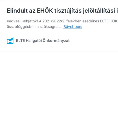
Elindult az EHÖK tisztújítás jelöltállítási
Kedves Hallgatók! A 2021/2022/2. félévben esedékes ELTE HÖK tiszt
Elindult
összefüggésben a szükséges …
Bővebben:
az
EHÖK
ELTE Hallgatói Önkormányzat
tisztújítás
jelöltállítási
időszaka!